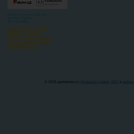
Opravy a servis zajišťuje:
Jindřich Zajíček
IČO 70734801
Hodnocení firmy APM
SERVIS - Jindřich
Zajíček - opravy praček,
servis elektrospotřebičů
- NejŘemeslníci.
© 2026 apmservis.cz |
Redakční systém
,
SEO
a
webde