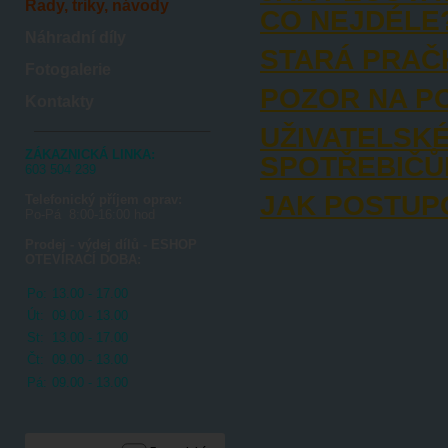
Rady, triky, návody
CO NEJDÉLE
Náhradní díly
STARÁ PRAČK
Fotogalerie
POZOR NA P
Kontakty
UŽIVATELSK
ZÁKAZNICKÁ LINKA:
SPOTŘEBIČŮM
603 504 239
JAK POSTUP
Telefonický příjem oprav:
Po-Pá 8:00-16:00 hod
Prodej - výdej dílů - ESHOP
OTEVÍRACÍ DOBA:
Po:
13.00 - 17.00
Út:
09.00 - 13.00
St:
13.00 - 17.00
Čt:
09.00 - 13.00
Pá:
09.00 - 13.00