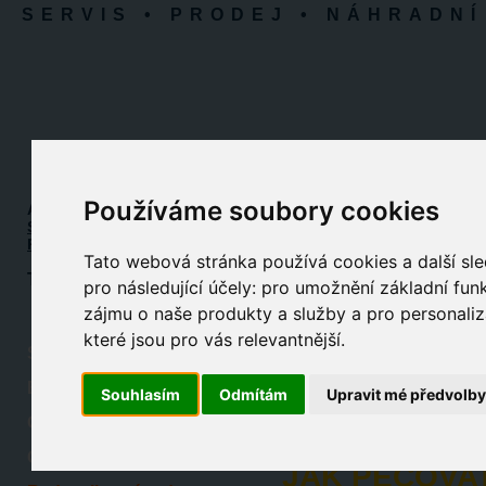
SERVIS • PRODEJ • NÁHRADNÍ
Používáme soubory cookies
APM SERVIS
Sídlo servisu:
Praha 10-Petrovice
Prodej dílů:
Ústí nad Labem
Tato webová stránka používá cookies a další sle
Tel: 603 504 239
pro následující účely:
pro umožnění základní fun
zájmu o naše produkty a služby a pro personaliz
které jsou pro vás relevantnější
.
RADY, TRIKY,
Servis praček - úvod
zákazníky
ESHOP s náhradními díly
Souhlasím
Odmítám
Upravit mé předvolb
Opravy praček
Opravy myček
JAK PEČOVA